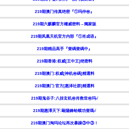
219期澳门传真绝密『①玛仲㊕』
219期六麒麟官方權威密料→獨家版
219期凤凰天机官方内部『①肖成语』
219期精品高手『壹碼壹碼中』
219期香港:权威[王中王]绝密料
219期澳门:权威[神机㊕碼]精選料
219期澳门:官方[惠泽社群]精選料
219期鬼谷子:八挂玄机㊕肖救世㊕玛√
219期惠澤天下:毆陽鋒蛤蟆功壹瑪√
219期澳门淘玛论坛再次暴躁③中③！