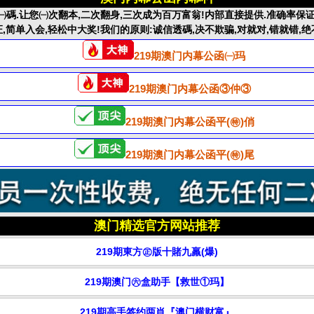
㈠碼.让您㈠次翻本,二次翻身,三次成为百万富翁!内部直接提供.准确率保证
简单入会,轻松中大奖!我们的原则:诚信透碼,决不欺骗,对就对,错就错,绝
219期澳门内幕公函㈠玛
219期澳门内幕公函③仲③
219期澳门内幕公函平(㊕)俏
219期澳门内幕公函平(㊕)尾
澳门精选官方网站推荐
219期東方㊣版十賭九羸(爆)
219期澳门㊅盒助手【救世①玛】
219期高手签约两肖『澳门横财富』