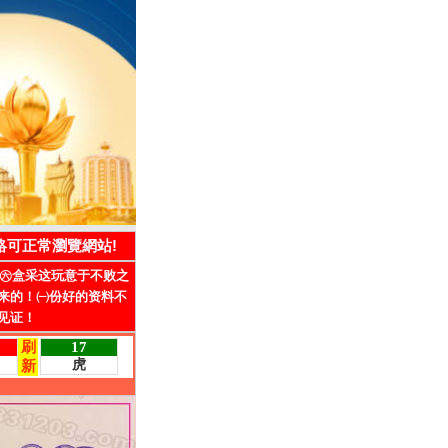
絡可正常瀏覽網站!
在㊅盒采这玩意于不败之
来的！㈠份好的资料不
见证！